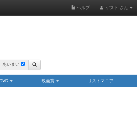
ヘルプ
ゲスト さん
あいまい
y/DVD
映画賞
リストマニア