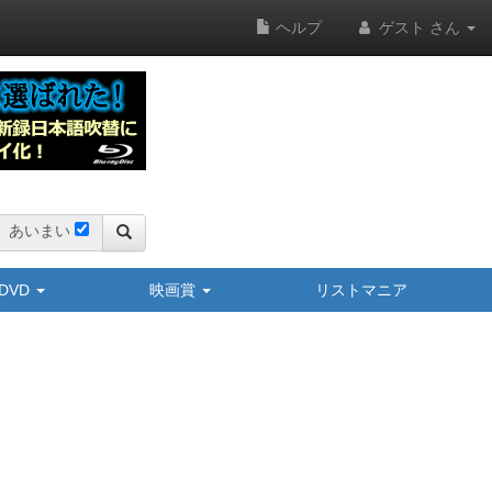
ヘルプ
ゲスト さん
あいまい
y/DVD
映画賞
リストマニア