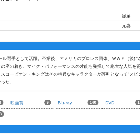
従弟
元妻
代はフットボール選手として活躍。卒業後、アメリカのプロレス団体、ＷＷＦ（後
ンの座の着き、マイク・パフォーマンスの才能も発揮して絶大な人気を
スコーピオン・キングはその特異なキャラクターが評判となって“スピ
なった。
3
映画賞
9
Blu-ray
140
DVD
1
3