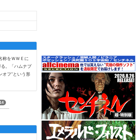
に名称をＷＷＥに
得る。「ハムナプ
ンオフ”という形
14