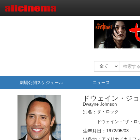
劇場公開スケジュール
ニュース
ドウェイン・ジ
Dwayne Johnson
別名：
ザ・ロック
ドウェイン・“ザ・ロ
生年月日：
1972/05/03
出身地：
アメリカ／カリフ