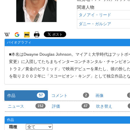
関連人物
タノアイ・リード
ダニー・ガルシア
バイオグラフィ
■本名はDwayne Douglas Johnson。マイアミ大学時
変更）に入団してたちまちインターコンチネンタル・チャンピオ
トラ２／黄金のピラミッド」で映画デビューを果たし、彼の扮した
を取り２００２年に「スコーピオン・キング」として独立作品と
作品
57
コメント
2
画像
ニュース
152
評価
47
吹き替え
作品
職種