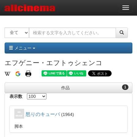
ナ
ビ
ゲ
ー
シ
ョ
ン
メニュー
エフゲニー・エフトゥシェンコ
1
作品
表示数
怒りのキューバ
1964
脚本