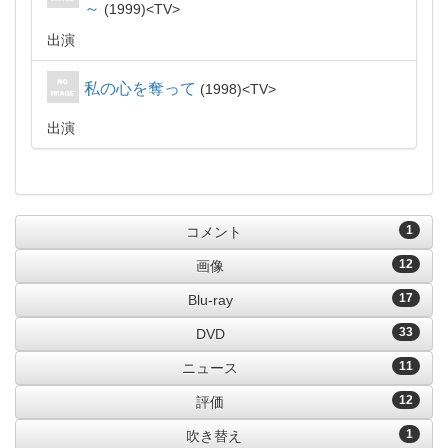
～
1999
TV
出演
私の心を奪って
1998
TV
出演
1
コメント
12
画像
17
Blu-ray
33
DVD
11
ニュース
12
評価
1
吹き替え