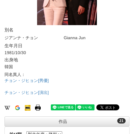
別名
ジアンナ・チョン
Gianna Jun
生年月日
1981/10/30
出身地
韓国
同名異人：
チョン・ジヒョン[男優]
チョン・ジヒョン[演出]
21
作品