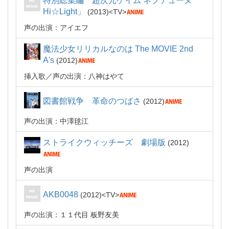
特別総集編「超次元ゲイム ネプテューヌ
Hi☆Light」
2013
TV
声の出演：アイエフ
魔法少女リリカルなのは The MOVIE 2nd
A's
2012
挿入歌
声の出演：八神はやて
図書館戦争 革命のつばさ
2012
声の出演：中澤毬江
ストライクウィッチーズ 劇場版
2012
声の出演
AKB0048
2012
TV
声の出演：１１代目 板野友美