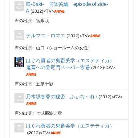
咲-Saki- 阿知賀編 episode of side-
A
2012
TV
声の出演：宮永咲
テルマエ・ロマエ
2012
TV
声の出演：山口（ショールームの女性）
はぐれ勇者の鬼畜美学（エステティカ）
鬼畜への登竜門スーパー零巻
2012
OV
声の出演：五泉千影
乃木坂春香の秘密 ふぃな～れ♪
2012
OV
声の出演：七城那波
歌
はぐれ勇者の鬼畜美学（エステティカ）
2012
TV