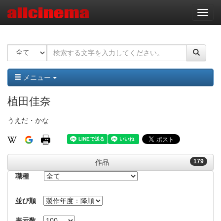
ナ
ビ
ゲ
ー
シ
ョ
ン
メニュー
植田佳奈
うえだ・かな
179
作品
職種
並び順
表示数