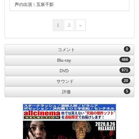
声の出演：五泉千影
1
2
»
0
コメント
466
Blu-ray
971
DVD
20
サウンド
5
評価