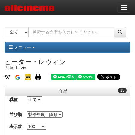
ナ
ビ
ゲ
ー
シ
ョ
ン
メニュー
ピーター・レヴィン
Peter Levin
15
作品
職種
並び順
表示数