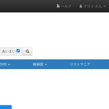
ヘルプ
ゲスト さん
あいまい
y/DVD
映画賞
リストマニア