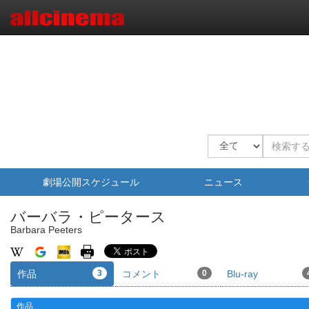
劇場公開スケジュール
ニュース
バーバラ・ピータース
Barbara Peeters
作品
3
コメント
0
Blu-ray
作品