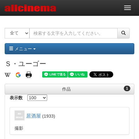
ナ
ビ
ゲ
ー
シ
ョ
ン
メニュー
Ｓ・ユーゴー
1
作品
表示数
居酒屋
1933
撮影