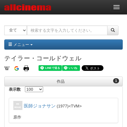
ナ
ビ
ゲ
ー
シ
ョ
ン
メニュー
テイラー・コールドウェル
1
作品
表示数
医師ジョナサン
1977
TVM
原作