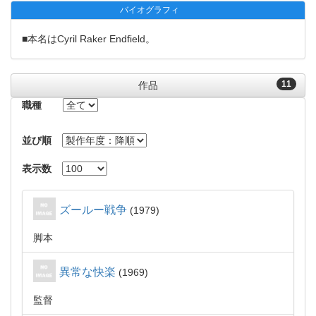
バイオグラフィ
■本名はCyril Raker Endfield。
11
作品
職種
並び順
表示数
ズールー戦争
1979
脚本
異常な快楽
1969
監督