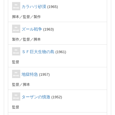
カラハリ砂漠
1965
脚本
監督
製作
ズール戦争
1963
製作
監督
脚本
ＳＦ巨大生物の島
1961
監督
地獄特急
1957
監督
脚本
ターザンの憤激
1952
監督