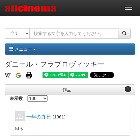
ナ
ビ
ゲ
ー
シ
ョ
ン
メニュー
ダニール・フラブロヴィッキー
1
作品
表示数
一年の九日
1961
脚本