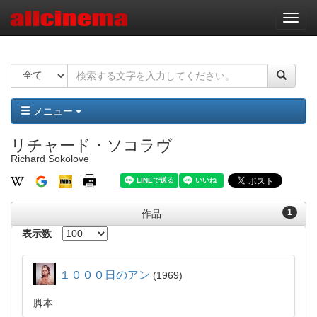
ナ
ビ
ゲ
ー
シ
ョ
ン
メニュー
リチャード・ソコラヴ
Richard Sokolove
1
作品
表示数
１０００日のアン
1969
脚本