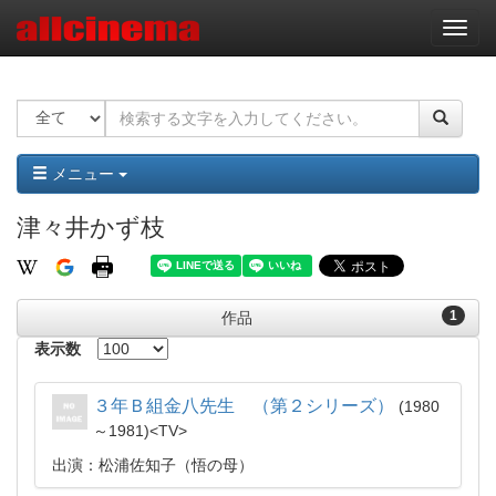
ナ
ビ
ゲ
ー
シ
ョ
ン
メニュー
津々井かず枝
1
作品
表示数
３年Ｂ組金八先生 （第２シリーズ）
1980
～1981
TV
出演：松浦佐知子（悟の母）