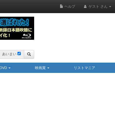
ヘルプ
ゲスト さん
あいまい
y/DVD
映画賞
リストマニア