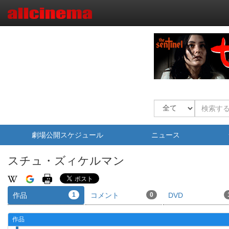
劇場公開スケジュール
ニュース
スチュ・ズィケルマン
作品
1
コメント
0
DVD
作品