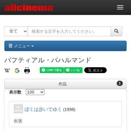
ナ
ビ
ゲ
ー
シ
ョ
ン
メニュー
バフティアル・バハルマンド
1
作品
表示数
ぼくは歩いてゆく
1998
出演