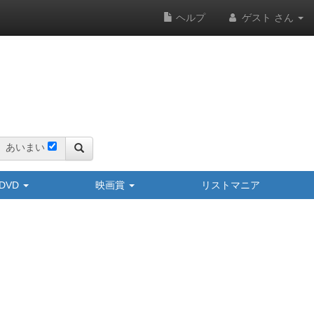
ヘルプ
ゲスト さん
あいまい
y/DVD
映画賞
リストマニア