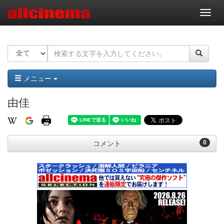
ナ
ビ
ゲ
ー
シ
ョ
ン
メニュー
由佳
0
コメント