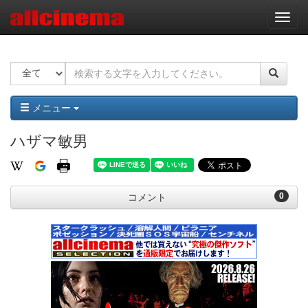
ナ
ビ
ゲ
ー
シ
ョ
ン
メニュー
ハザマ敏男
0
コメント