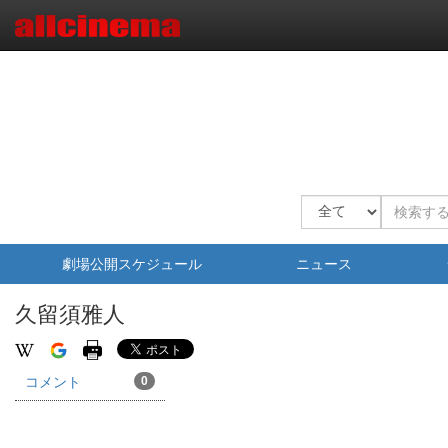
劇場公開スケジュール
ニュース
久留須雅人
コメント
0