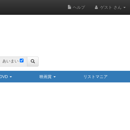
ヘルプ
ゲスト さん
あいまい
y/DVD
映画賞
リストマニア