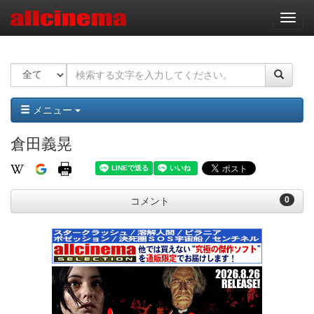
ナ
ビ
ゲ
ー
シ
ョ
ン
メニュー
倉田義晃
0
コメント