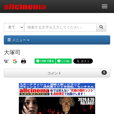
ナ
ビ
ゲ
ー
シ
ョ
ン
メニュー
大塚司
0
コメント