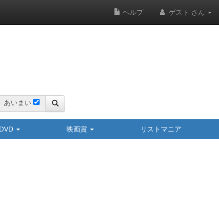
ヘルプ
ゲスト さん
あいまい
y/DVD
映画賞
リストマニア