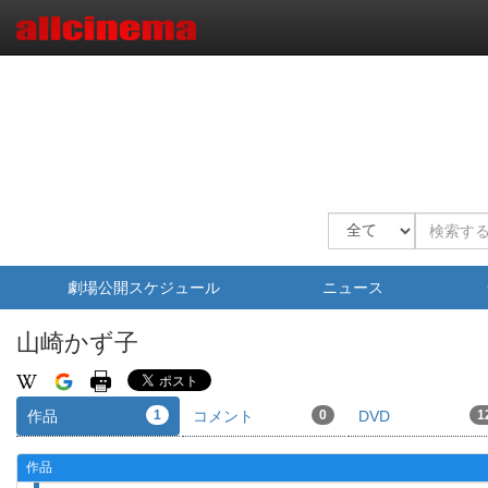
劇場公開スケジュール
ニュース
山崎かず子
作品
1
コメント
0
DVD
1
作品