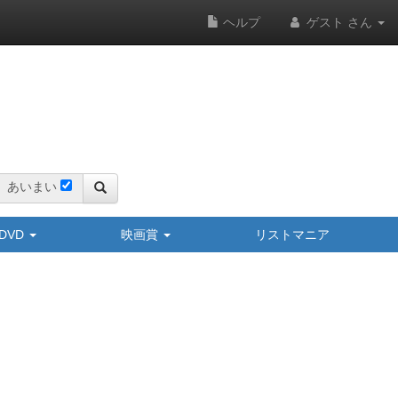
ヘルプ
ゲスト さん
あいまい
y/DVD
映画賞
リストマニア