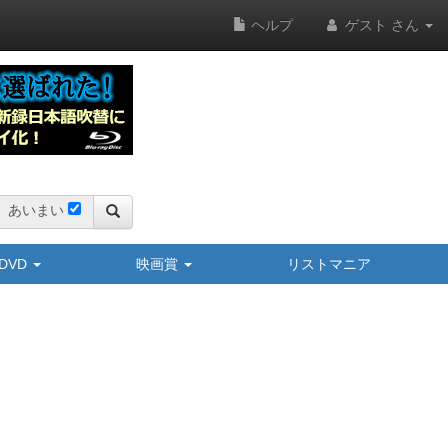
ヘルプ
ゲスト さん
あいまい
y/DVD
映画賞
リストマニア