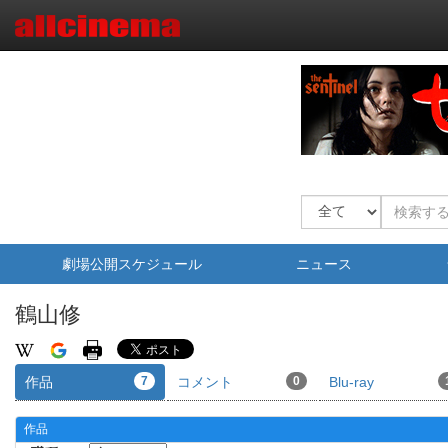
劇場公開スケジュール
ニュース
鶴山修
作品
7
コメント
0
Blu-ray
作品