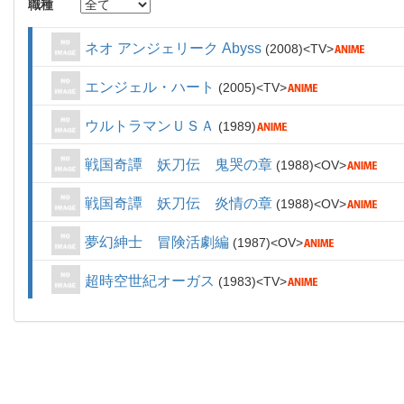
職種
ネオ アンジェリーク Abyss
2008
TV
エンジェル・ハート
2005
TV
ウルトラマンＵＳＡ
1989
戦国奇譚 妖刀伝 鬼哭の章
1988
OV
戦国奇譚 妖刀伝 炎情の章
1988
OV
夢幻紳士 冒険活劇編
1987
OV
超時空世紀オーガス
1983
TV