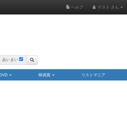
ヘルプ
ゲスト さん
あいまい
y/DVD
映画賞
リストマニア