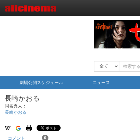
劇場公開スケジュール
ニュース
長崎かおる
同名異人：
長崎かおる
コメント
0