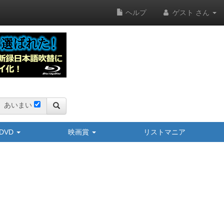
ヘルプ
ゲスト さん
あいまい
y/DVD
映画賞
リストマニア