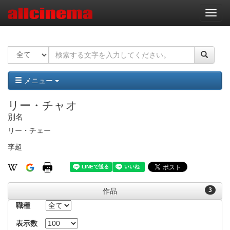
ナ
ビ
ゲ
ー
シ
ョ
ン
メニュー
リー・チャオ
別名
リー・チェー
李超
3
作品
職種
表示数