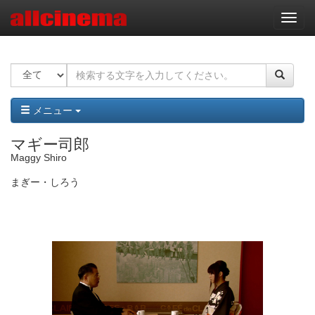
ナ
ビ
ゲ
ー
シ
ョ
ン
メニュー
マギー司郎
Maggy Shiro
まぎー・しろう