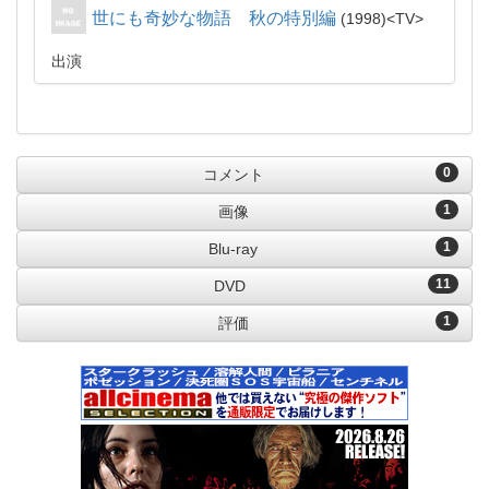
世にも奇妙な物語 秋の特別編
1998
TV
出演
0
コメント
1
画像
1
Blu-ray
11
DVD
1
評価