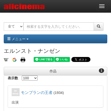
ナ
ビ
ゲ
ー
シ
ョ
ン
メニュー
エルンスト・ナンゼン
1
作品
表示数
モンブランの王者
1934
出演