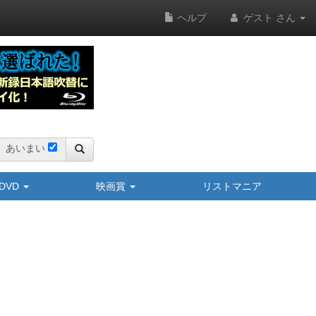
ヘルプ
ゲスト さん
あいまい
y/DVD
映画賞
リストマニア