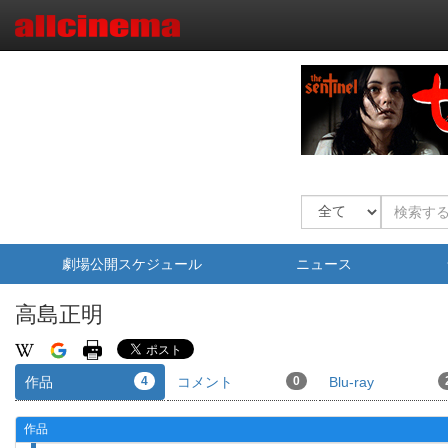
劇場公開スケジュール
ニュース
高島正明
作品
4
コメント
0
Blu-ray
作品