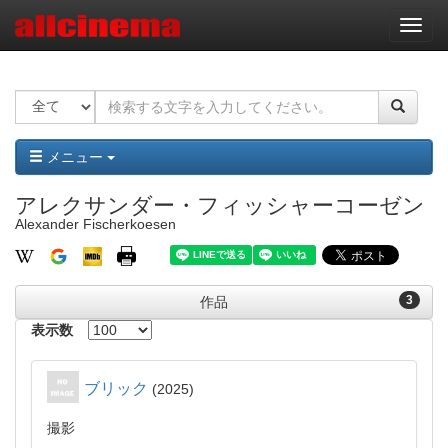
ナ
ビ
ゲ
ー
シ
ョ
ン
メニュー
アレクサンダー・フィッシャーコーゼン
Alexander Fischerkoesen
3
作品
表示数
ブリック
2025
撮影