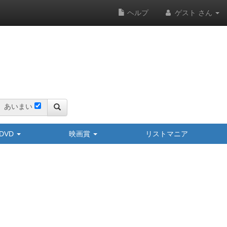
ヘルプ
ゲスト さん
あいまい
y/DVD
映画賞
リストマニア