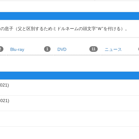
ュの息子（父と区別するためミドルネームの頭文字“Ｗ”を付ける）。
2
Blu-ray
1
DVD
11
ニュース
021
2021