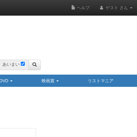
ヘルプ
ゲスト さん
あいまい
y/DVD
映画賞
リストマニア