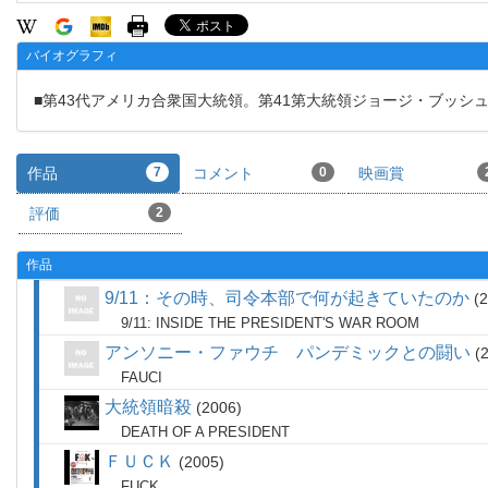
バイオグラフィ
■第43代アメリカ合衆国大統領。第41第大統領ジョージ・ブッシ
作品
7
コメント
0
映画賞
評価
2
作品
9/11：その時、司令本部で何が起きていたのか
2
9/11: INSIDE THE PRESIDENT'S WAR ROOM
アンソニー・ファウチ パンデミックとの闘い
FAUCI
大統領暗殺
2006
DEATH OF A PRESIDENT
ＦＵＣＫ
2005
FUCK