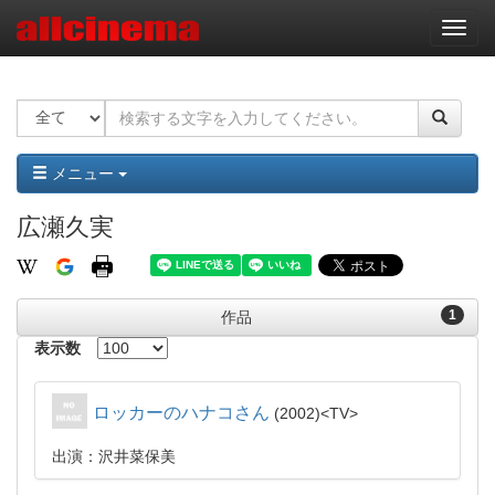
ナ
ビ
ゲ
ー
シ
ョ
ン
メニュー
広瀬久実
1
作品
表示数
ロッカーのハナコさん
2002
TV
出演：沢井菜保美