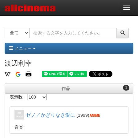
ナ
ビ
ゲ
ー
シ
ョ
ン
メニュー
渡辺利幸
1
作品
表示数
ゼノ／かぎりなき愛に
1999
音楽