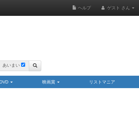
ヘルプ
ゲスト さん
あいまい
y/DVD
映画賞
リストマニア