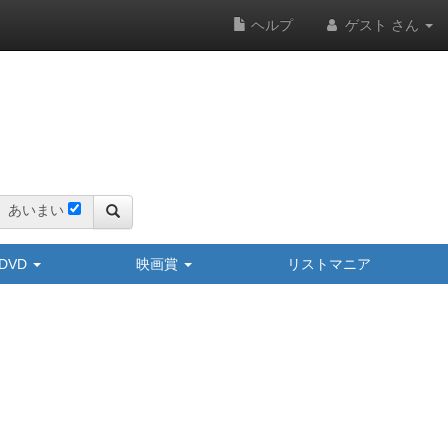
ヘルプ
ゲスト さん
あいまい
y/DVD
映画賞
リストマニア