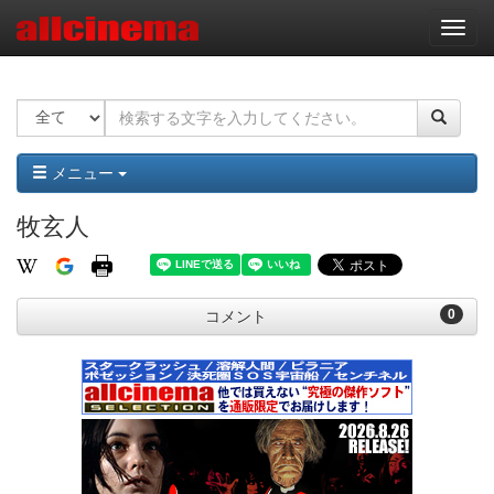
ナ
ビ
ゲ
ー
シ
ョ
ン
メニュー
牧玄人
0
コメント