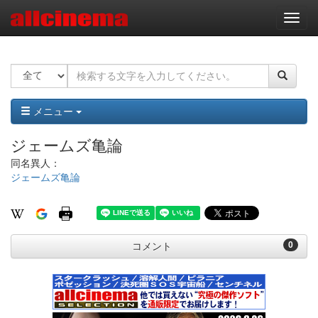
ナ
ビ
ゲ
ー
シ
ョ
ン
メニュー
ジェームズ亀論
同名異人：
ジェームズ亀論
0
コメント