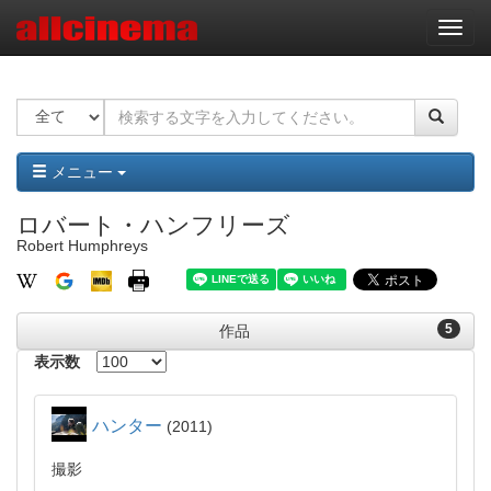
ナ
ビ
ゲ
ー
シ
ョ
ン
メニュー
ロバート・ハンフリーズ
Robert Humphreys
5
作品
表示数
ハンター
2011
撮影