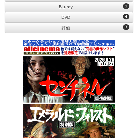
1
Blu-ray
4
DVD
3
評価