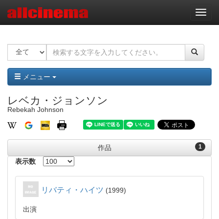
ナ
ビ
ゲ
ー
シ
ョ
ン
メニュー
レベカ・ジョンソン
Rebekah Johnson
1
作品
表示数
リバティ・ハイツ
1999
出演