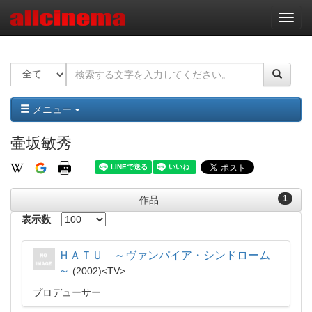
ナ
ビ
ゲ
ー
シ
ョ
ン
メニュー
壷坂敏秀
1
作品
表示数
ＨＡＴＵ ～ヴァンパイア・シンドローム
～
2002
TV
プロデューサー