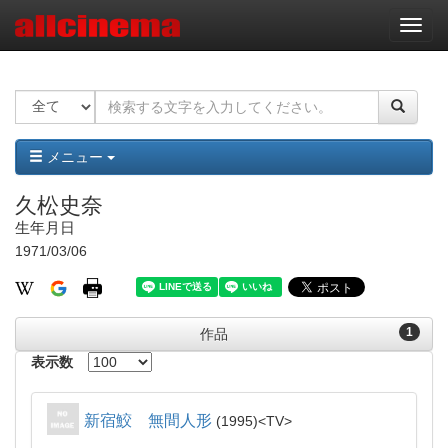
ナ
ビ
ゲ
ー
シ
ョ
ン
メニュー
久松史奈
生年月日
1971/03/06
1
作品
表示数
新宿鮫 無間人形
1995
TV