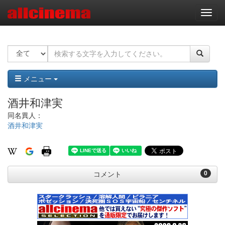
ナ
ビ
ゲ
ー
シ
ョ
ン
メニュー
酒井和津実
同名異人：
酒井和津実
0
コメント