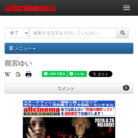
ナ
ビ
ゲ
ー
シ
ョ
ン
メニュー
雨宮ゆい
0
コメント