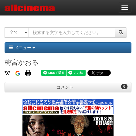
ナ
ビ
ゲ
ー
シ
ョ
ン
メニュー
梅宮かおる
0
コメント