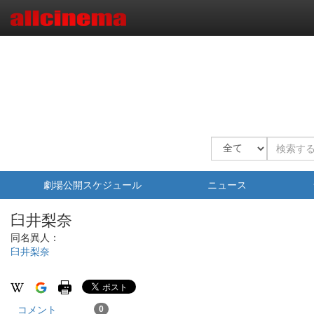
劇場公開スケジュール
ニュース
臼井梨奈
同名異人：
臼井梨奈
コメント
0