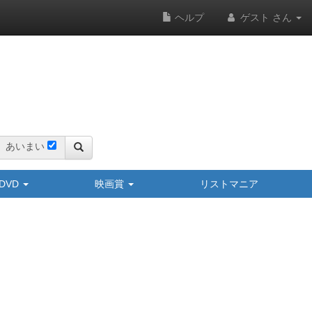
ヘルプ
ゲスト さん
あいまい
y/DVD
映画賞
リストマニア