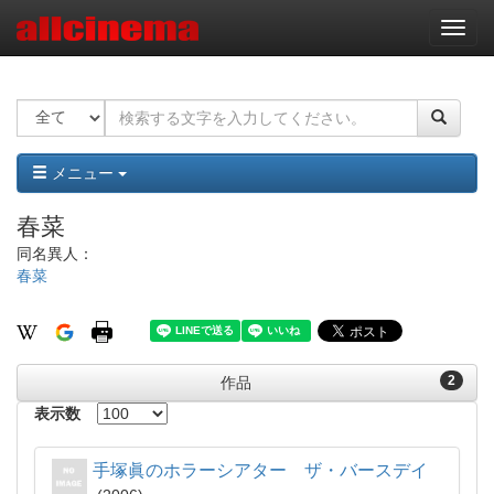
ナ
ビ
ゲ
ー
シ
ョ
ン
メニュー
春菜
同名異人：
春菜
2
作品
表示数
手塚眞のホラーシアター ザ・バースデイ