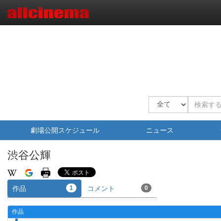
劇場公開スケジュール
ニュース
渋谷公輝
作品
1
コメント
0
作品