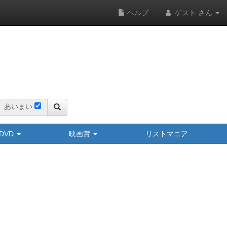
ヘルプ
ゲスト さん
あいまい
y/DVD
映画賞
リストマニア