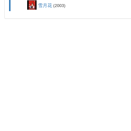
雪月花
2003