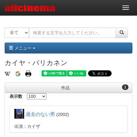
ナ
ビ
ゲ
ー
シ
ョ
ン
メニュー
カイヤ・パリカネン
1
作品
表示数
過去のない男
2002
出演：カイザ